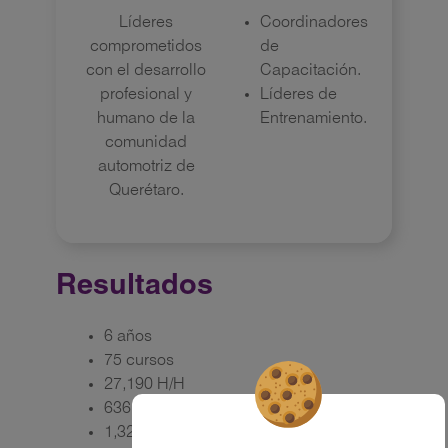
Líderes
Coordinadores
comprometidos
de
con el desarrollo
Capacitación.
profesional y
Líderes de
humano de la
Entrenamiento.
comunidad
automotriz de
Querétaro.
Resultados
6 años
75 cursos
27,190 H/H
636 empresas
1,328 participantes